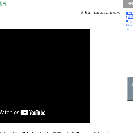
提言
最
■ 
泉 和弥
at 2015/1/21 23:00:00
(健
■ 
No
人