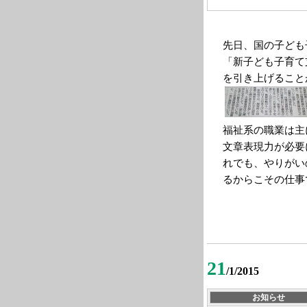
先日、国の子ども
「新子ども子育て
を引き上げること
福祉系の職業は主
文章表現力が必要
れでも、やりがい
るからこその仕事
21
/1/2015
お知らせ