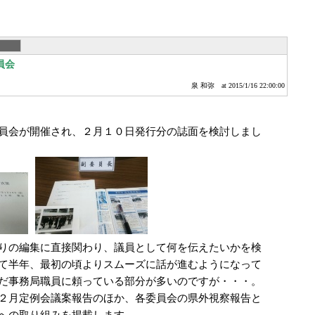
員会
泉 和弥
at 2015/1/16 22:00:00
員会が開催され、２月１０日発行分の誌面を検討しまし
りの編集に直接関わり、議員として何を伝えたいかを検
て半年、最初の頃よりスムーズに話が進むようになって
だ事務局職員に頼っている部分が多いのですが・・・。
２月定例会議案報告のほか、各委員会の県外視察報告と
への取り組みを掲載します。