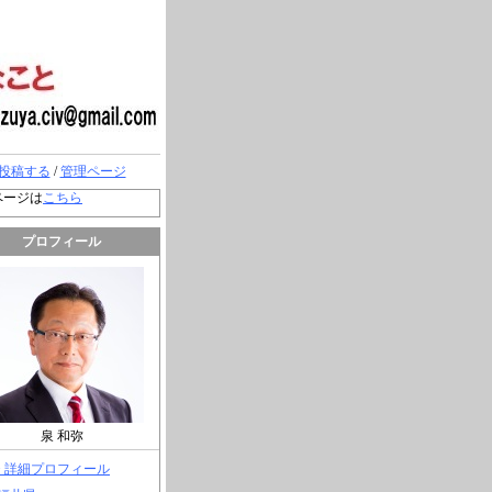
投稿する
/
管理ページ
ページは
こちら
プロフィール
泉 和弥
> 詳細プロフィール