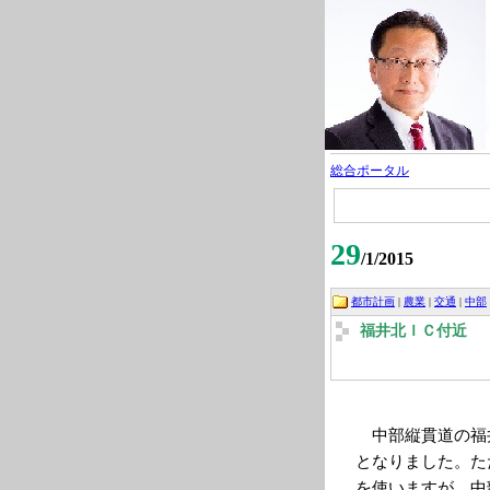
総合ポータル
29
/1/2015
都市計画
|
農業
|
交通
|
中部
福井北ＩＣ付近
中部縦貫道の福
となりました。た
を使いますが、中