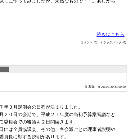
試しに作ってみましたが、未熟なもので・・。あしから
続きはこちら
コメント (0)
トラックバック (0)
泉 和弥
at 2015/1/20 23:00:00
７年３月定例会の日程が決まりました。
月２０日の会期で、平成２７年度の当初予算案審議など
任委員会での審議も２日間続きます。
日には全員協議会、その他、各会派ごとの理事者説明や
委員長に対する説明があります。