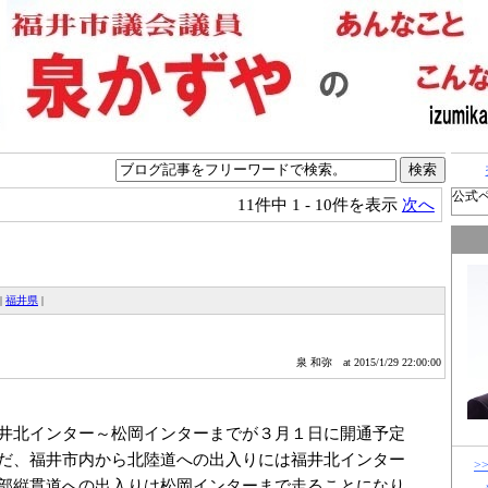
公式
11件中
1 - 10件を表示
次へ
|
福井県
|
泉 和弥
at 2015/1/29 22:00:00
井北インター～松岡インターまでが３月１日に開通予定
だ、福井市内から北陸道への出入りには福井北インター
>
部縦貫道への出入りは松岡インターまで走ることになり