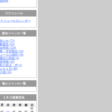
 福井県
スケジュール
スケジュールカレンダー
総合ジャンル一覧
知らせ (73)
動報告 (63)
会関係 (120)
視察・学習報告 (54)
ニュースの感想 (19)
お薦めの情報 (4)
挙情報 (19)
市民の視点・声 (2)
こんな１日 (49)
の他 (24)
個人ジャンル一覧
8 月 の更新状況
月
火
水
木
金
土
01
03
04
05
06
07
08