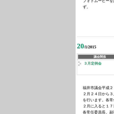
フォトムービーを
ず。
20
/1/2015
議会関係
３月定例会
福井市議会平成２
２月２４日から３
を行います。各常
２月に入ると１７
各常任委員長、副