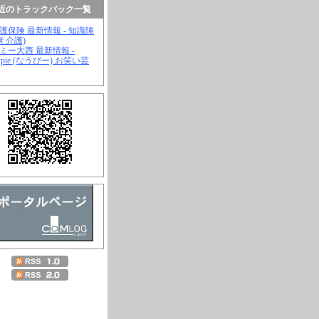
近のトラックバック一覧
介護保険 最新情報 - 知識陣
康 介護)
ジミー大西 最新情報 -
wpie (なうぴー) お笑い芸