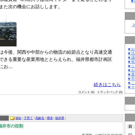
■
また次の機会にお話しします。
■ お
は今後、関西や中部からの物流の結節点となり高速交通
■ 活
■ 議
できる重要な産業用地ととらえられ、福井県都市計画区
■ 
にお…
■ 
■ 
■ 選
■ 
■ 
続きはこちら
■ そ
コメント (0)
トラックバック (0)
福祉
|
子育て
|
高齢化
|
環境
|
福井県
|
福井市の役割
日
02