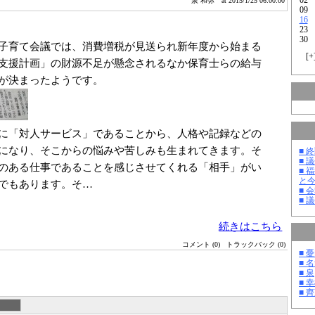
泉 和弥
at 2015/1/25 06:00:00
09
16
23
30
子育て会議では、消費増税が見送られ新年度から始まる
[
+
支援計画」の財源不足が懸念されるなか保育士らの給与
が決まったようです。
に「対人サービス」であることから、人格や記録などの
になり、そこからの悩みや苦しみも生まれてきます。そ
■ 
■ 
のある仕事であることを感じさせてくれる「相手」がい
■ 
と
でもあります。そ…
■ 
■ 
続きはこちら
コメント (0)
トラックバック (0)
■ 
■ 
■ 泉
■ 
■ 