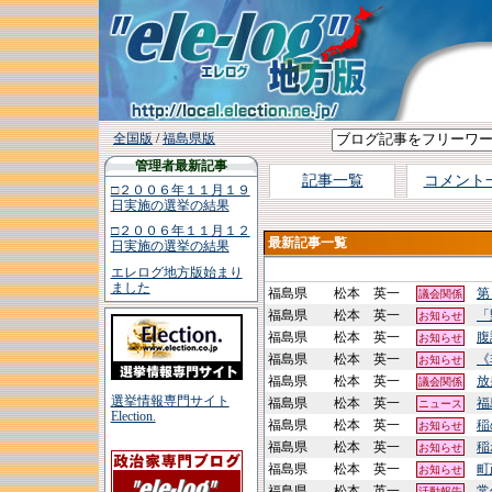
全国版
/
福島県版
管理者最新記事
記事一覧
コメント
□２００６年１１月１９
日実施の選挙の結果
□２００６年１１月１２
最新記事一覧
日実施の選挙の結果
エレログ地方版始まり
ました
福島県
松本 英一
第
議会関係
福島県
松本 英一
「
お知らせ
福島県
松本 英一
腹
お知らせ
福島県
松本 英一
《
お知らせ
福島県
松本 英一
放
議会関係
選挙情報専門サイト
福島県
松本 英一
福
ニュース
Election.
福島県
松本 英一
稲
お知らせ
福島県
松本 英一
稲
お知らせ
福島県
松本 英一
町
お知らせ
福島県
松本 英一
常
活動報告