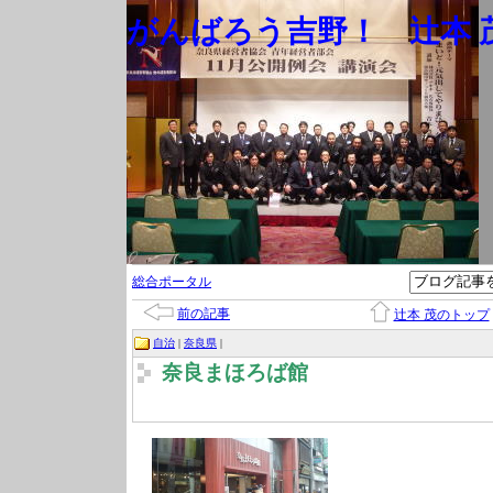
がんばろう吉野！ 辻本 茂
総合ポータル
前の記事
辻本 茂のトップ
自治
|
奈良県
|
奈良まほろば館