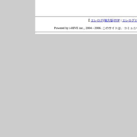
【
エレログ(地方版)TOP
|
エレログ
Powered by i-HIVE inc., 2004 - 2006. このサイトは