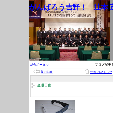
がんばろう吉野！ 辻本 茂
総合ポータル
前の記事
辻本 茂のトップ
金環日食