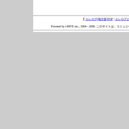
【
エレログ(地方版)TOP
|
エレログ
Powered by i-HIVE inc., 2004 - 2006. このサイトは