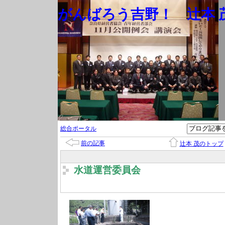
がんばろう吉野！ 辻本 茂
総合ポータル
前の記事
辻本 茂のトップ
水道運営委員会