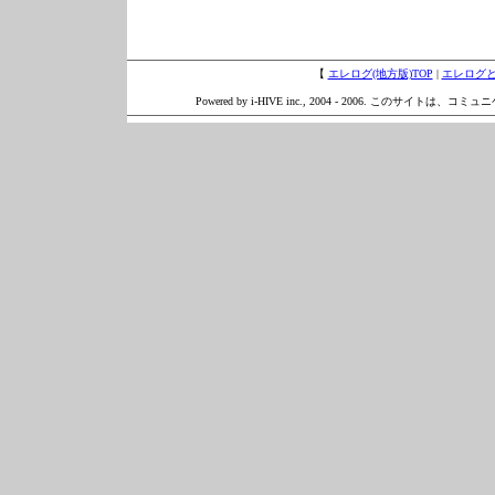
【
エレログ(地方版)TOP
|
エレログ
Powered by i-HIVE inc., 2004 - 2006. このサイトは