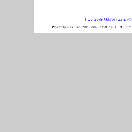
【
エレログ(地方版)TOP
|
エレログ
Powered by i-HIVE inc., 2004 - 2006. このサイトは