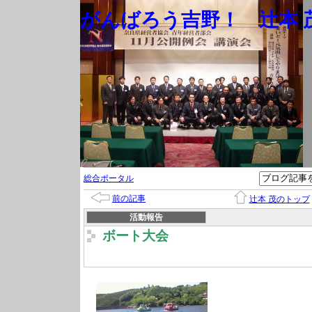
がんばろう吉野！ 辻本 茂
総合ポータル
前の記事
辻本 茂のトップ
活動報告
ボート大会