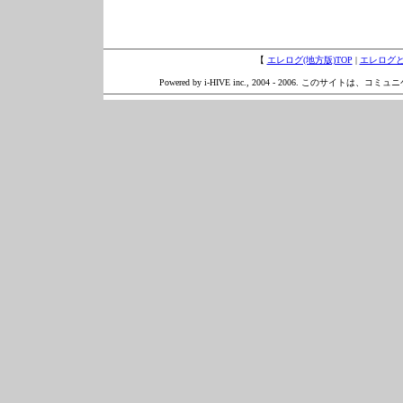
【
エレログ(地方版)TOP
|
エレログ
Powered by i-HIVE inc., 2004 - 2006. このサイトは