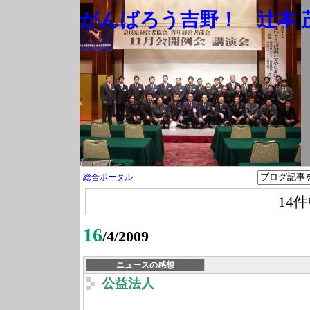
がんばろう吉野！ 辻本 茂
総合ポータル
14
16
/4/2009
ニュースの感想
公益法人