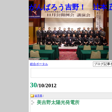
がんばろう吉野！ 辻本 茂
総合ポータル
30
/10/2012
岩手県
|
美吉野太陽光発電所