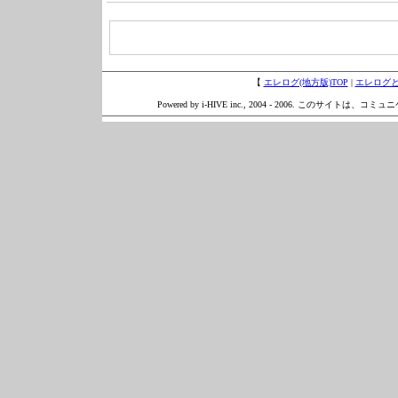
【
エレログ(地方版)TOP
|
エレログ
Powered by i-HIVE inc., 2004 - 2006. このサイトは