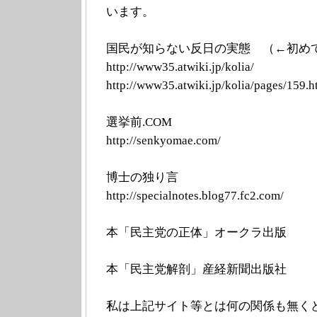
います。
国民が知らない反日の実態 （←初め
http://www35.at
wiki.jp/kolia/
h
ttp://www35.atw
iki.jp/kolia/pa
ges/15
選挙前.COM
http://senk
yomae.com/
博士の独り言
http://specialn
otes.blog77.fc2
.com/
本「民主党の正体」オークラ出版
本「民主党解剖」産経新聞出版社
私は上記サイト等とは何の関係も無く