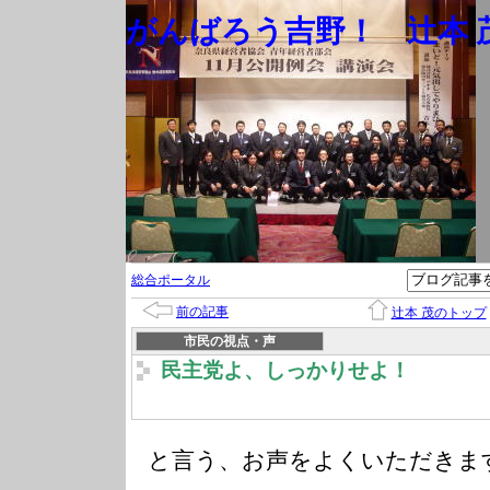
がんばろう吉野！ 辻本 茂
総合ポータル
前の記事
辻本 茂のトップ
市民の視点・声
民主党よ、しっかりせよ！
と言う、お声をよくいただきま