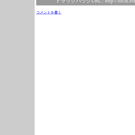
トラックバックURL :
http://local.e
コメントを書く