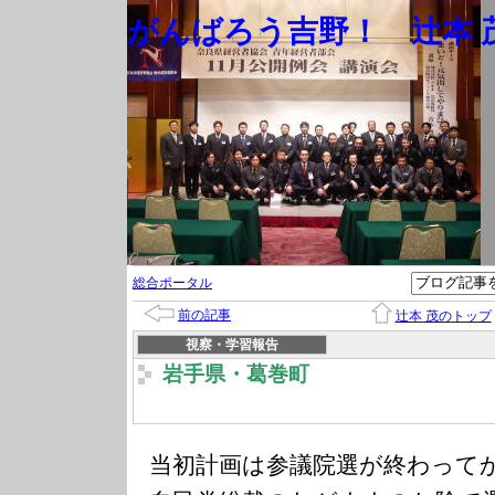
がんばろう吉野！ 辻本 茂
総合ポータル
前の記事
辻本 茂のトップ
視察・学習報告
岩手県・葛巻町
当初計画は参議院選が終わって