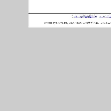
【
エレログ(地方版)TOP
|
エレログ
Powered by i-HIVE inc., 2004 - 2006. このサイトは