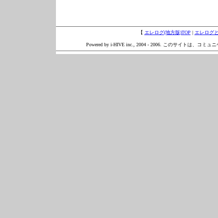
【
エレログ(地方版)TOP
|
エレログ
Powered by i-HIVE inc., 2004 - 2006. このサイトは