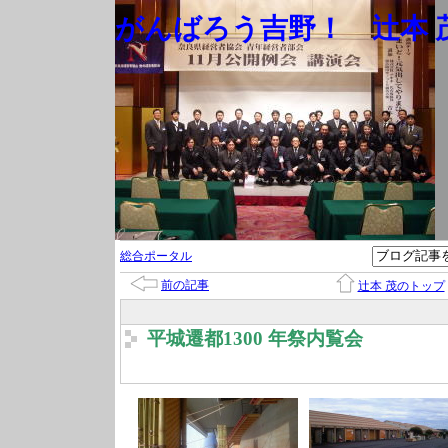
がんばろう吉野！ 辻本 茂
総合ポータル
前の記事
辻本 茂のトップ
平城遷都1300 年祭内覧会