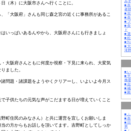
み
６日（木）に大阪市さんへ行くことに。
■ 
者
■ 
ら、「大阪府」さんも同じ森之宮の近くに事務所があるこ
■ 
■ 
■ 
ド
舎はいっぱいあるんやから、大阪府さんにも行きましょ
■ 
■ 
■ 
■ 
滝
ん・大阪府さんともに何度か視察・下見に来られ、大変気
なりました。
■ 
■ 
務
や諸問題・諸課題をようやくクリアーし、いよいよ今月ス
■ 
■ 
■ 
滝で子供たちの元気な声がこだまする日が増えていくこと
■ 
吉野町住民のみなさん）と共に運営を宜しくお願いしま
■ 
■ 
担当の方からもお話しを頂いてます。吉野町としてしっか
男
■ 