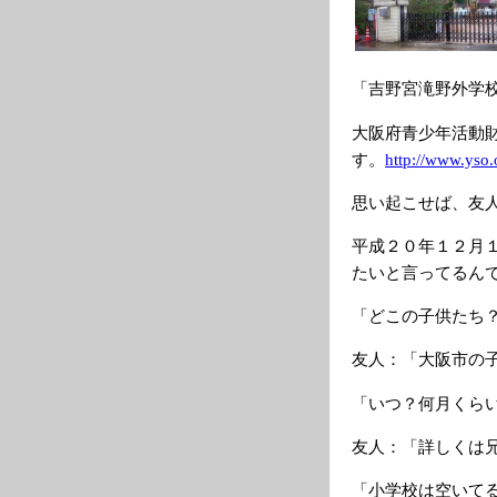
「吉野宮滝野外学
大阪府青少年活動
す。
http://www.yso.
思い起こせば、友
平成２０年１２月
たいと言ってるん
「どこの子供たち
友人：「大阪市の
「いつ？何月くら
友人：「詳しくは
「小学校は空いて