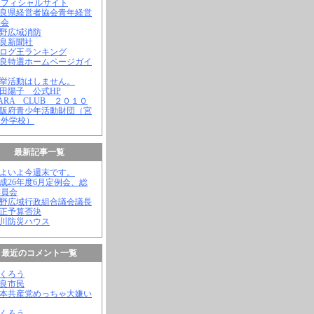
オフィシャルサイト
奈良県経営者協会青年経営
部会
吉野広域消防
奈良新聞社
ブログ王ランキング
奈良特選ホームページガイ
選挙活動はしません。
松田陽子 公式HP
NARA CLUB ２０１０
大阪府青少年活動財団（宮
野外学校）
最新記事一覧
いよいよ今週末です。
平成26年度6月定例会、総
委員会
吉野広域行政組合議会議長
補正予算否決
殿川防災ハウス
最近のコメント一覧
ふくろう
奈良市民
日本共産党めっちゃ大嫌い
ふくろう