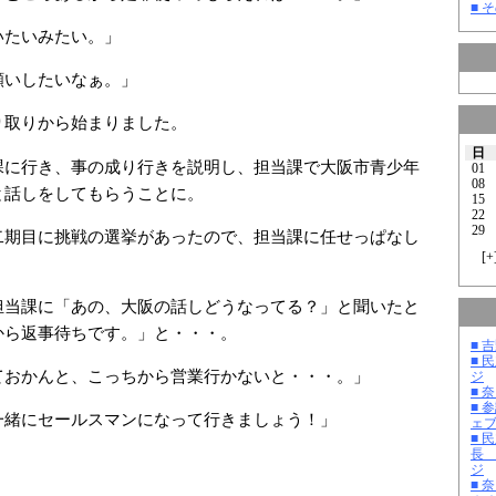
■ そ
いたいみたい。」
願いしたいなぁ。」
り取りから始まりました。
日
課に行き、事の成り行きを説明し、担当課で大阪市青少年
01
08
と話しをしてもらうことに。
15
22
29
二期目に挑戦の選挙があったので、担当課に任せっぱなし
[
+
担当課に「あの、大阪の話しどうなってる？」と聞いたと
から返事待ちです。」と・・・。
■ 
■ 
ておかんと、こっちから営業行かないと・・・。」
ジ
■ 
■ 
一緒にセールスマンになって行きましょう！」
ェ
■ 
長
ジ
■ 