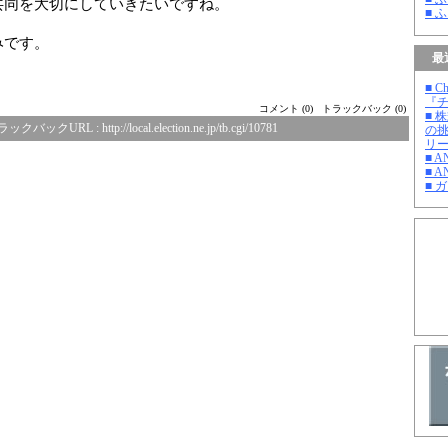
共同を大切にしていきたいですね。
■ 
みです。
最
■ C
『チ
コメント (0)
トラックバック (0)
■ 
ラックバックURL :
http://local.election.ne.jp/tb.cgi/10781
の
リ
■ 
■ A
■ 