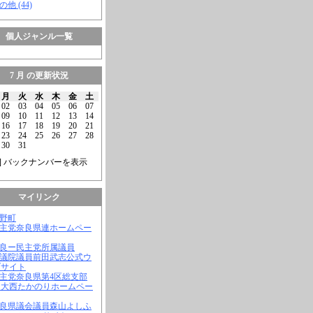
の他 (44)
個人ジャンル一覧
7 月 の更新状況
月
火
水
木
金
土
02
03
04
05
06
07
09
10
11
12
13
14
16
17
18
19
20
21
23
24
25
26
27
28
30
31
] バックナンバーを表示
マイリンク
吉野町
民主党奈良県連ホームペー
奈良ー民主党所属議員
参議院議員前田武志公式ウ
ブサイト
民主党奈良県第4区総支部
 大西たかのりホームペー
奈良県議会議員森山よしふ