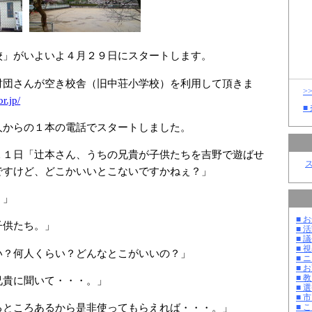
校」がいよいよ４月２９日にスタートします。
財団さんが空き校舎（旧中荘小学校）を利用して頂きま
>
or.jp/
■
人からの１本の電話でスタートしました。
１１日「辻本さん、うちの兄貴が子供たちを吉野で遊ばせ
ですけど、どこかいいとこないですかねぇ？」
？」
■ お
子供たち。」
■ 活
■ 議
■ 
い？何人くらい？どんなとこがいいの？」
■ 
■ 
■ 教
兄貴に聞いて・・・。」
■ 選
■ 
るところあるから是非使ってもらえれば・・・。」
■ 