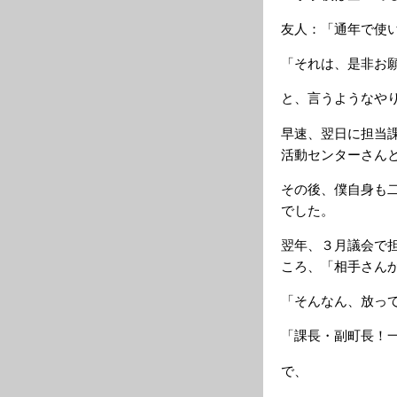
友人：「通年で使
「それは、是非お
と、言うようなや
早速、翌日に担当
活動センターさん
その後、僕自身も
でした。
翌年、３月議会で
ころ、「相手さん
「そんなん、放っ
「課長・副町長！
で、