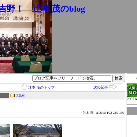
野！ 辻本 茂のblog
次の記事
辻本 茂のトップ
大阪府
|
2007.
辻本 茂
at 2010/4/23 23:01:56