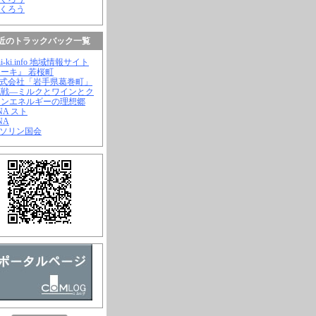
ふくろう
近のトラックバック一覧
hi-ki.info 地域情報サイト
ーキ』 若桜町
株式会社「岩手県葛巻町」
挑戦―ミルクとワインとク
ーンエネルギーの理想郷
ANA スト
NA
ガソリン国会