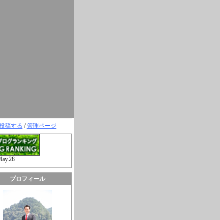
投稿する
/
管理ページ
May.28
プロフィール