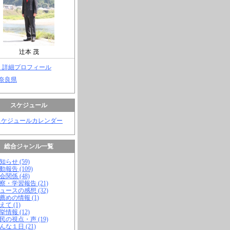
辻本 茂
> 詳細プロフィール
 奈良県
スケジュール
スケジュールカレンダー
総合ジャンル一覧
知らせ (59)
動報告 (109)
会関係 (48)
視察・学習報告 (21)
ニュースの感想 (32)
お薦めの情報 (1)
えて (1)
挙情報 (12)
市民の視点・声 (19)
こんな１日 (21)