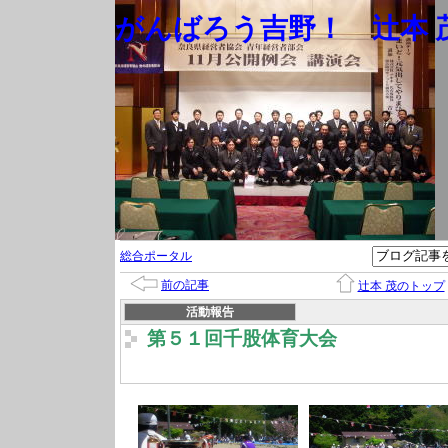
がんばろう吉野！ 辻本 茂
総合ポータル
前の記事
辻本 茂のトップ
活動報告
第５１回千股体育大会