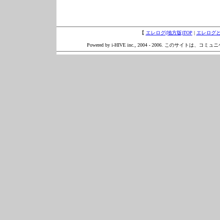
【
エレログ(地方版)TOP
|
エレログ
Powered by i-HIVE inc., 2004 - 2006. このサイトは