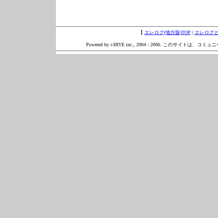
【
エレログ(地方版)TOP
|
エレログ
Powered by i-HIVE inc., 2004 - 2006. このサイトは