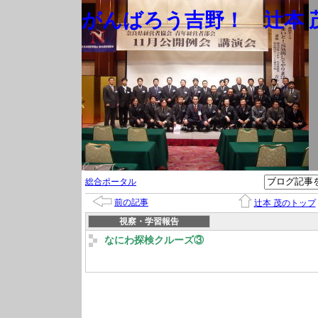
がんばろう吉野！ 辻本 茂
総合ポータル
前の記事
辻本 茂のトップ
視察・学習報告
なにわ探検クルーズ③