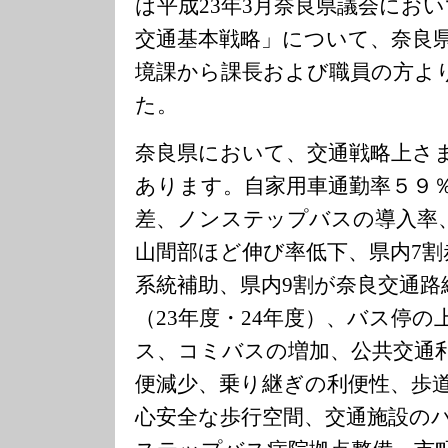
は平成23年3月奈良県議会にお
交通基本戦略」について、奈良
境課から課長および職員の方よ
た。
奈良県において、交通戦略上さ
あります。自家用車通勤率５９
差、ノンステップバスの導入率
山間部ほど伸び率低下、県内7割
系統補助、県内9割が奈良交通路
（23年度・24年度）、バス停
ス、コミバスの増加、公共交通
便減少、乗り継ぎの利便性、歩
心安全な歩行空間、交通施設の