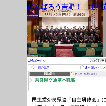
がんばろう吉野！ 辻本 茂
総合ポータル
前の記事
辻本 茂のトップ
活動報告
奈良県
|
交通
|
環境
|
奈良県交通基本戦略
民主党奈良県連「自主研修会」