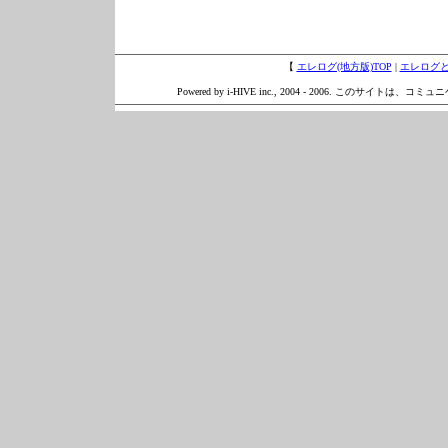
【
エレログ(地方版)TOP
|
エレログ
Powered by i-HIVE inc., 2004 - 2006. このサイトは