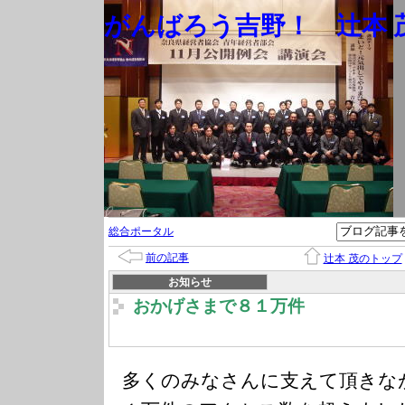
がんばろう吉野！ 辻本 茂
総合ポータル
前の記事
辻本 茂のトップ
お知らせ
おかげさまで８１万件
多くのみなさんに支えて頂きな