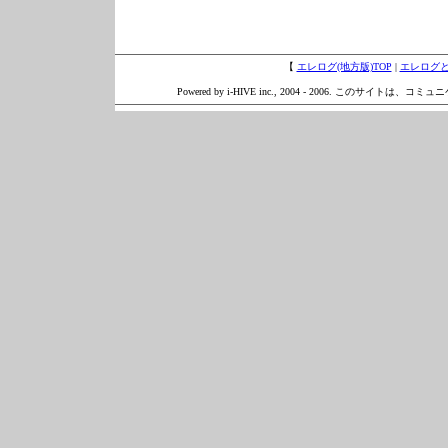
【
エレログ(地方版)TOP
|
エレログ
Powered by i-HIVE inc., 2004 - 2006. このサイトは