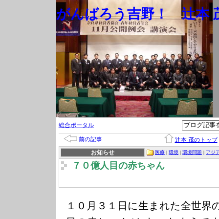
がんばろう吉野！ 辻本 茂
総合ポータル
前の記事
辻本 茂のトップ
お知らせ
医療
|
環境
|
環境問題
|
アジ
７０億人目の赤ちゃん
１０月３１日に生まれた全世界