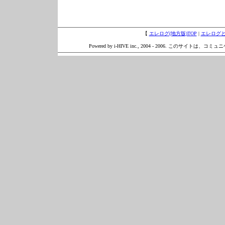
【
エレログ(地方版)TOP
|
エレログ
Powered by i-HIVE inc., 2004 - 2006. このサイトは