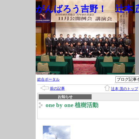
がんばろう吉野！ 辻本 茂
総合ポータル
前の記事
辻本 茂のトップ
お知らせ
one by one 植樹活動