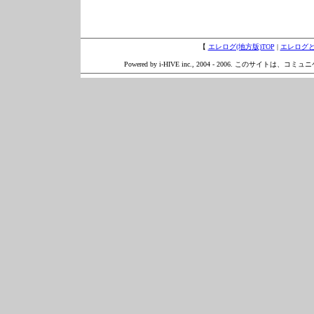
【
エレログ(地方版)TOP
|
エレログ
Powered by i-HIVE inc., 2004 - 2006. このサイトは