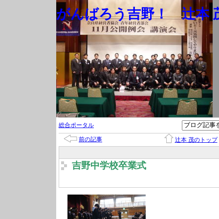
がんばろう吉野！ 辻本 茂
総合ポータル
前の記事
辻本 茂のトップ
吉野中学校卒業式