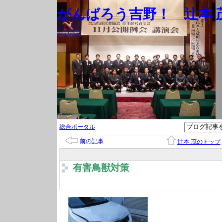
がんばろう吉野！ 辻本 茂
総合ポータル
前の記事
辻本 茂のトップ
有害鳥獣対策