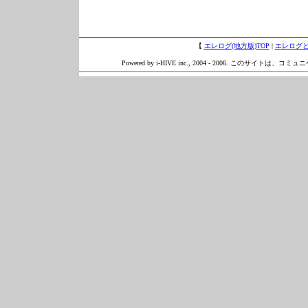
【
エレログ(地方版)TOP
|
エレログ
Powered by i-HIVE inc., 2004 - 2006. このサイトは