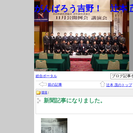
がんばろう吉野！ 辻本 茂
総合ポータル
前の記事
辻本 茂のトップ
環境
|
新聞記事になりました。