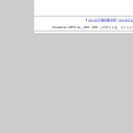
【
エレログ(地方版)TOP
|
エレログ
Powered by i-HIVE inc., 2004 - 2006. このサイトは