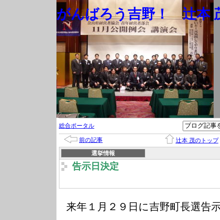
がんばろう吉野！ 辻本 茂
総合ポータル
前の記事
辻本 茂のトップ
選挙情報
告示日決定
来年１月２９日に吉野町長選告