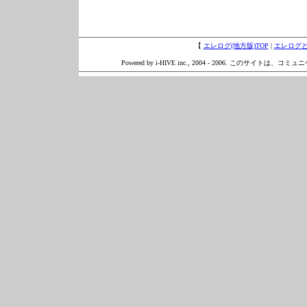
【
エレログ(地方版)TOP
|
エレログ
Powered by i-HIVE inc., 2004 - 2006. このサイトは