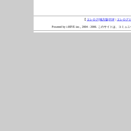
【
エレログ(地方版)TOP
|
エレログ
Powered by i-HIVE inc., 2004 - 2006. このサイトは