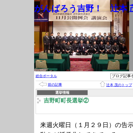
がんばろう吉野！ 辻本 茂
総合ポータル
前の記事
辻本 茂のトップ
選挙情報
吉野町町長選挙②
来週火曜日（１月２９日）の告