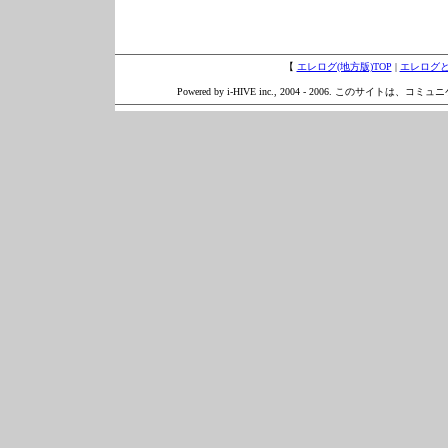
【
エレログ(地方版)TOP
|
エレログ
Powered by i-HIVE inc., 2004 - 2006. このサイトは