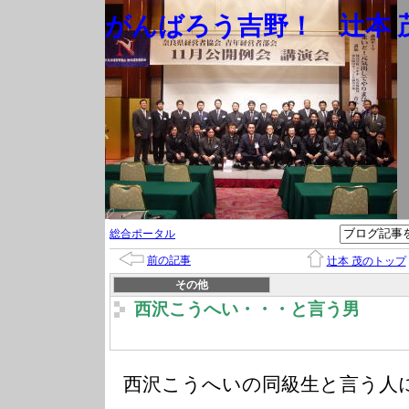
がんばろう吉野！ 辻本 茂
総合ポータル
前の記事
辻本 茂のトップ
その他
西沢こうへい・・・と言う男
西沢こうへいの同級生と言う人