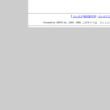
【
エレログ(地方版)TOP
|
エレログ
Powered by i-HIVE inc., 2004 - 2006. このサイトは