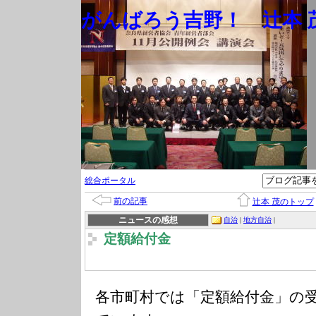
がんばろう吉野！ 辻本 茂
総合ポータル
前の記事
辻本 茂のトップ
ニュースの感想
自治
|
地方自治
|
定額給付金
各市町村では「定額給付金」の