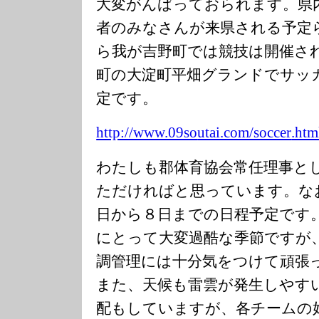
大変がんばっておられます。県
者のみなさんが来県される予定
ら我が吉野町では競技は開催さ
町の大淀町平畑グランドでサッ
定です。
http://www.09so
utai.com/soccer
.htm
わたしも郡体育協会常任理事と
ただければと思っています。な
日から８日までの日程予定です
にとって大変過酷な季節ですが
調管理には十分気をつけて頑張
また、天候も雷雲が発生しやす
配もしていますが、各チームの