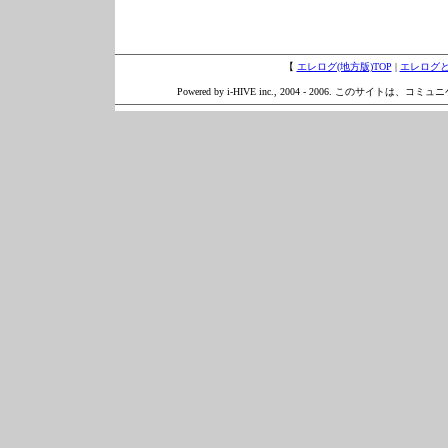
【
エレログ(地方版)TOP
|
エレログ
Powered by i-HIVE inc., 2004 - 2006. このサイトは