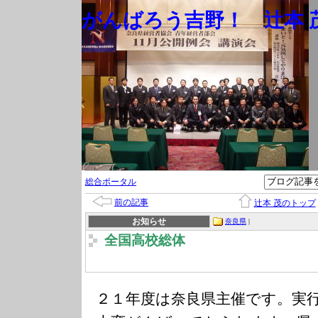
がんばろう吉野！ 辻本 茂
総合ポータル
前の記事
辻本 茂のトップ
お知らせ
奈良県
|
全国高校総体
２１年度は奈良県主催です。実