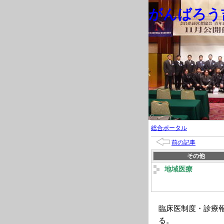
がんばろう吉
総合ポータル
前の記事
その他
地域医療
臨床医制度・診療
る。