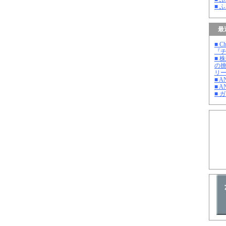
■ 
最
■ C
『チ
■ 
の
リ
■ 
■ A
■ 