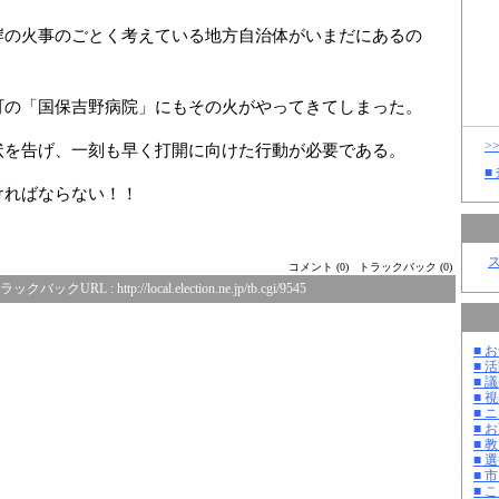
岸の火事のごとく考えている地方自治体がいまだにあるの
町の「国保吉野病院」にもその火がやってきてしまった。
>
状を告げ、一刻も早く打開に向けた行動が必要である。
■
ければならない！！
コメント (0)
トラックバック (0)
ラックバックURL :
http://local.election.ne.jp/tb.cgi/9545
■ お
■ 活
■ 議
■ 
■ 
■ 
■ 教
■ 選
■ 
■ 