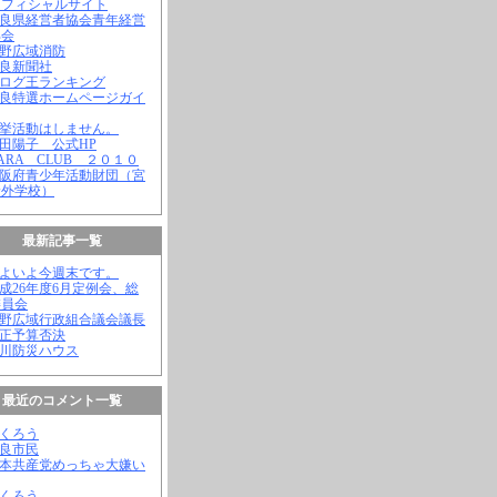
オフィシャルサイト
奈良県経営者協会青年経営
部会
吉野広域消防
奈良新聞社
ブログ王ランキング
奈良特選ホームページガイ
選挙活動はしません。
松田陽子 公式HP
NARA CLUB ２０１０
大阪府青少年活動財団（宮
野外学校）
最新記事一覧
いよいよ今週末です。
平成26年度6月定例会、総
委員会
吉野広域行政組合議会議長
補正予算否決
殿川防災ハウス
最近のコメント一覧
ふくろう
奈良市民
日本共産党めっちゃ大嫌い
ふくろう