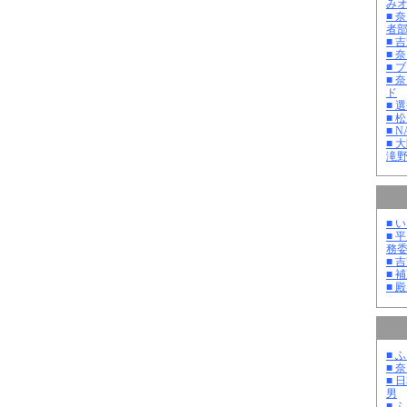
み
■ 
者
■ 
■ 
■ 
■ 
ド
■ 
■ 
■ 
■ 
滝
■ 
■ 
務
■ 
■ 
■ 
■ 
■ 
■ 
男
■ 