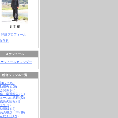
辻本 茂
> 詳細プロフィール
 奈良県
スケジュール
スケジュールカレンダー
総合ジャンル一覧
知らせ (59)
動報告 (109)
会関係 (48)
視察・学習報告 (21)
ニュースの感想 (32)
お薦めの情報 (1)
えて (1)
挙情報 (12)
市民の視点・声 (19)
こんな１日 (21)