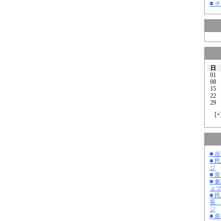
■ そ
日
01
08
15
22
29
[
+
■ 
■ 
ジ
■ 
■ 
ェ
■ 
長
ジ
■ 