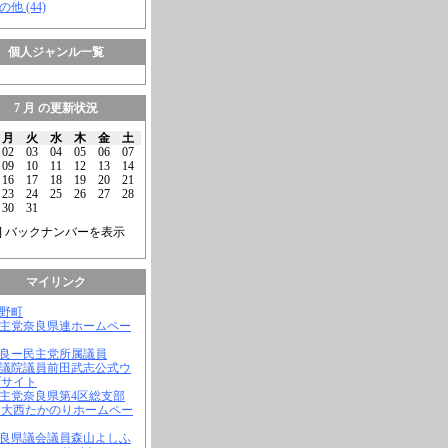
の他 (44)
個人ジャンル一覧
7 月 の更新状況
月
火
水
木
金
土
02
03
04
05
06
07
09
10
11
12
13
14
16
17
18
19
20
21
23
24
25
26
27
28
30
31
] バックナンバーを表示
マイリンク
吉野町
民主党奈良県連ホームペー
奈良ー民主党所属議員
参議院議員前田武志公式ウ
ブサイト
民主党奈良県第4区総支部
 大西たかのりホームペー
奈良県議会議員森山よしふ