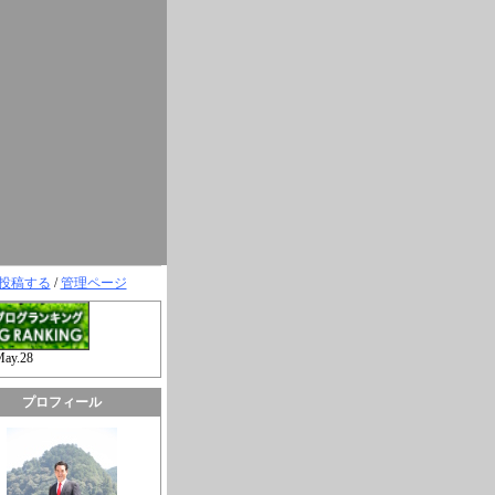
投稿する
/
管理ページ
May.28
プロフィール