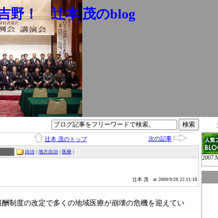
野！ 辻本 茂のblog
次の記事
辻本 茂のトップ
自治
|
地方自治
|
医療
|
2007.
辻本 茂
at 2009/9/28 22:11:18
報酬制度の改定で多くの地域医療が崩壊の危機を迎えてい