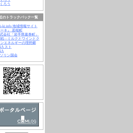
ふくろう
近のトラックバック一覧
hi-ki.info 地域情報サイト
ーキ』 若桜町
株式会社「岩手県葛巻町」
挑戦―ミルクとワインとク
ーンエネルギーの理想郷
ANA スト
NA
ガソリン国会