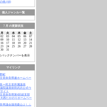
の他 (44)
個人ジャンル一覧
7 月 の更新状況
月
火
水
木
金
土
02
03
04
05
06
07
09
10
11
12
13
14
16
17
18
19
20
21
23
24
25
26
27
28
30
31
] バックナンバーを表示
マイリンク
吉野町
民主党奈良県連ホームペー
奈良ー民主党所属議員
参議院議員前田武志公式ウ
ブサイト
民主党奈良県第4区総支部
 大西たかのりホームペー
奈良県議会議員森山よしふ