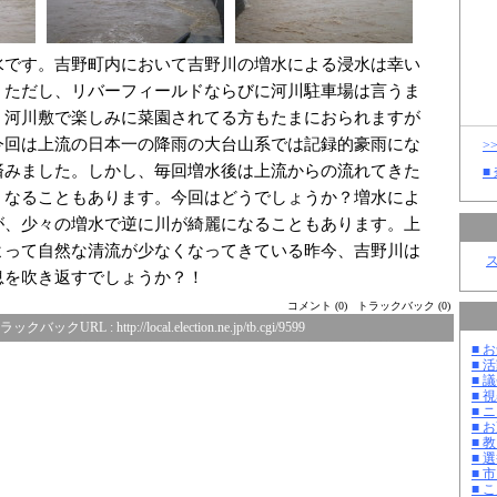
水です。吉野町内において吉野川の増水による浸水は幸い
。ただし、リバーフィールドならびに河川駐車場は言うま
。河川敷で楽しみに菜園されてる方もたまにおられますが
今回は上流の日本一の降雨の大台山系では記録的豪雨にな
>
済みました。しかし、毎回増水後は上流からの流れてきた
■
くなることもあります。今回はどうでしょうか？増水によ
が、少々の増水で逆に川が綺麗になることもあります。上
よって自然な清流が少なくなってきている昨今、吉野川は
息を吹き返すでしょうか？！
コメント (0)
トラックバック (0)
ラックバックURL :
http://local.election.ne.jp/tb.cgi/9599
■ お
■ 活
■ 議
■ 
■ 
■ 
■ 教
■ 選
■ 
■ 