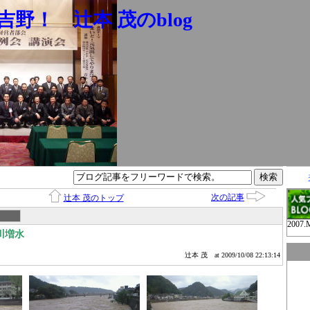
野！ 辻本 茂のblog
次の記事
辻本 茂のトップ
2007.
川増水
辻本 茂
at 2009/10/08 22:13:14