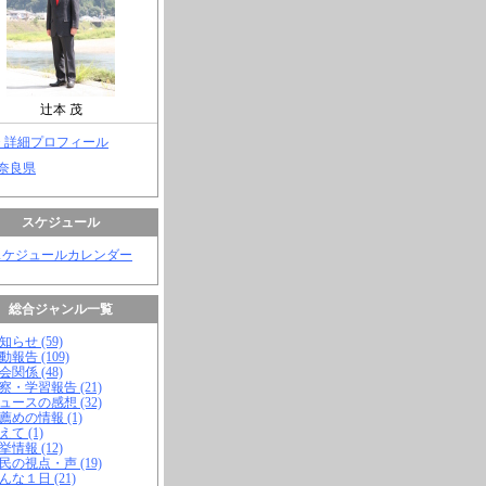
辻本 茂
> 詳細プロフィール
 奈良県
スケジュール
スケジュールカレンダー
総合ジャンル一覧
知らせ (59)
動報告 (109)
会関係 (48)
視察・学習報告 (21)
ニュースの感想 (32)
お薦めの情報 (1)
えて (1)
挙情報 (12)
市民の視点・声 (19)
こんな１日 (21)