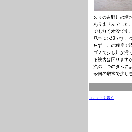
久々の吉野川の増
ありませんでした
でも無く水没です
見事に水没です。
らず、この程度で
ゴミで少し川が汚
る被害は困ります
流の二つのダムに
今回の増水で少し
ト
コメントを書く