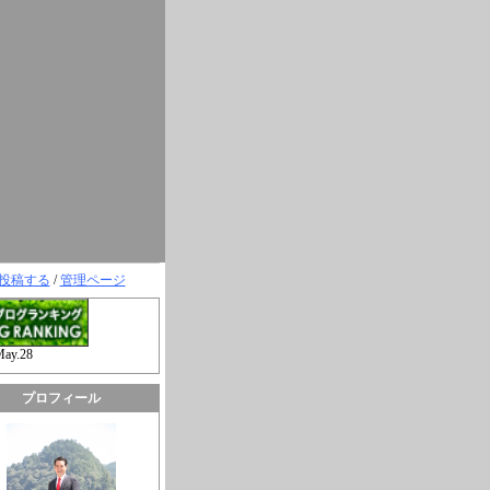
投稿する
/
管理ページ
May.28
プロフィール