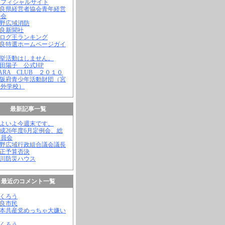
オフィシャルサイト
奈良県経営者協会青年経営
部会
吉野広域消防
奈良新聞社
ブログ王ランキング
奈良特選ホームページガイ
選挙活動はしません。
松田陽子 公式HP
NARA CLUB ２０１０
大阪府青少年活動財団（宮
野外学校）
最新記事一覧
いよいよ今週末です。
平成26年度6月定例会、総
委員会
吉野広域行政組合議会議長
補正予算否決
殿川防災ハウス
最近のコメント一覧
ふくろう
奈良市民
日本共産党めっちゃ大嫌い
ふくろう