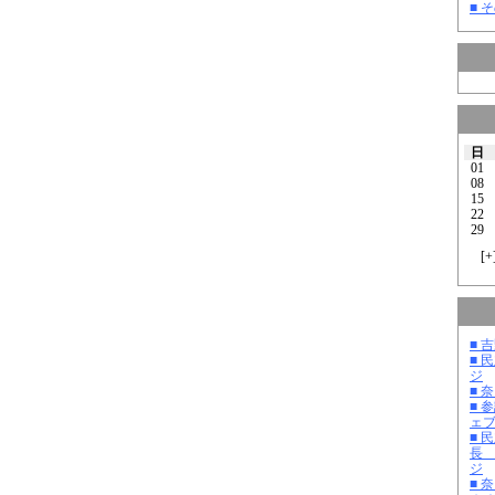
■ そ
日
01
08
15
22
29
[
+
■ 
■ 
ジ
■ 
■ 
ェ
■ 
長
ジ
■ 