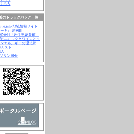
ふくろう
近のトラックバック一覧
hi-ki.info 地域情報サイト
ーキ』 若桜町
株式会社「岩手県葛巻町」
挑戦―ミルクとワインとク
ーンエネルギーの理想郷
ANA スト
NA
ガソリン国会