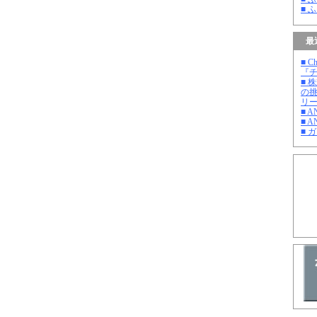
■ 
最
■ C
『チ
■ 
の
リ
■ 
■ A
■ 