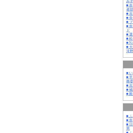
み
■ 
者
■ 
■ 
■ 
■ 
ド
■ 
■ 
■ 
■ 
滝
■ 
■ 
務
■ 
■ 
■ 
■ 
■ 
■ 
男
■ 