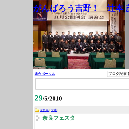
がんばろう吉野！ 辻本 茂
総合ポータル
29
/5/2010
奈良県
|
交通
|
奈良フェスタ