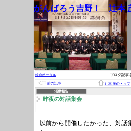
がんばろう吉野！ 辻本 茂
総合ポータル
前の記事
辻本 茂のトップ
活動報告
昨夜の対話集会
以前から開催したかった、対話