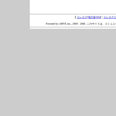
【
エレログ(地方版)TOP
|
エレログ
Powered by i-HIVE inc., 2004 - 2006. このサイトは