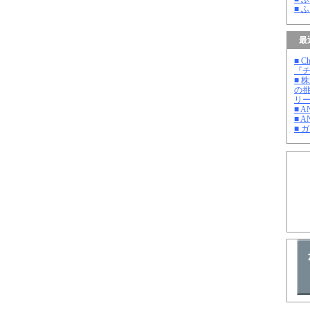
■ 
最
■ C
『チ
■ 
の
リ
■ 
■ A
■ 