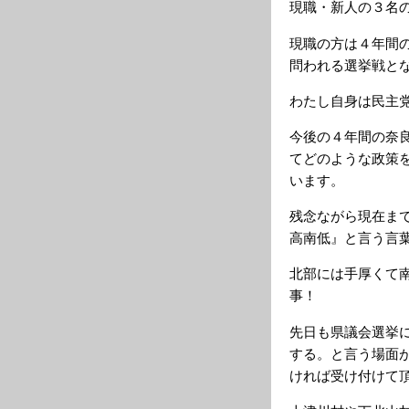
現職・新人の３名
現職の方は４年間
問われる選挙戦と
わたし自身は民主
今後の４年間の奈
てどのような政策
います。
残念ながら現在ま
高南低』と言う言
北部には手厚くて
事！
先日も県議会選挙
する。と言う場面
ければ受け付けて