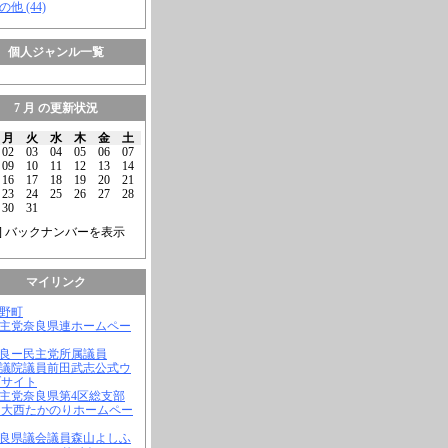
の他 (44)
個人ジャンル一覧
7 月 の更新状況
月
火
水
木
金
土
02
03
04
05
06
07
09
10
11
12
13
14
16
17
18
19
20
21
23
24
25
26
27
28
30
31
] バックナンバーを表示
マイリンク
吉野町
民主党奈良県連ホームペー
奈良ー民主党所属議員
参議院議員前田武志公式ウ
ブサイト
民主党奈良県第4区総支部
 大西たかのりホームペー
奈良県議会議員森山よしふ