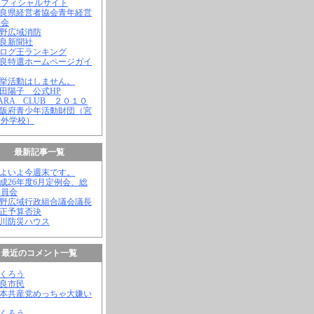
オフィシャルサイト
奈良県経営者協会青年経営
部会
吉野広域消防
奈良新聞社
ブログ王ランキング
奈良特選ホームページガイ
選挙活動はしません。
松田陽子 公式HP
NARA CLUB ２０１０
大阪府青少年活動財団（宮
野外学校）
最新記事一覧
いよいよ今週末です。
平成26年度6月定例会、総
委員会
吉野広域行政組合議会議長
補正予算否決
殿川防災ハウス
最近のコメント一覧
ふくろう
奈良市民
日本共産党めっちゃ大嫌い
ふくろう