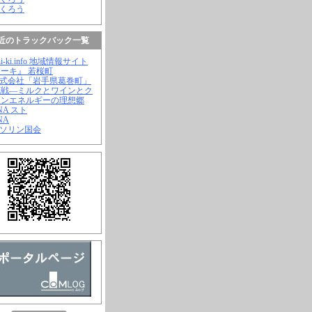
ふくろう
近のトラックバック一覧
hi-ki.info 地域情報サイト
ーキ』 若桜町
株式会社「岩手県葛巻町」
挑戦―ミルクとワインとク
ーンエネルギーの理想郷
ANA スト
NA
ガソリン国会