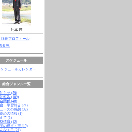
辻本 茂
> 詳細プロフィール
 奈良県
スケジュール
スケジュールカレンダー
総合ジャンル一覧
知らせ (59)
動報告 (109)
会関係 (48)
視察・学習報告 (21)
ニュースの感想 (32)
お薦めの情報 (1)
えて (1)
挙情報 (12)
市民の視点・声 (19)
こんな１日 (21)