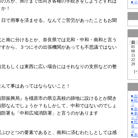
村の方が、県庁まで出向き各種の手続きをしようとすれば
■ そ
とか！
２日で用事を済ませる。なんてご苦労があったこともお聞
北と南に分けるとか、奈良県では北和・中和・南和と言う
日
ですから、３つにその出張機関があっても不思議ではない
01
08
15
22
29
南北もしくは東西に広い場合にはそれなりの支所などの整
[
+
なんて事はあってはならないこと！
■ 
南部振興局』を橿原市の県立高校の跡地に設けるとか聞き
■ 
ジ
南部なんでしょうか？もしかして、中和ではないのでしょ
■ 
消防署も「中和広域消防署」と言うのがあります
■ 
ェ
■ 
長
ジ
選ぶひとつの要素であると、南和に済むわたしとしては感
■ 