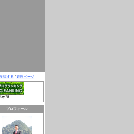
投稿する
/
管理ページ
May.28
プロフィール