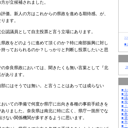
の方が立候補されました。
の評価。新人の方はこれからの県政を進める期待感。が、
なります。
党公認議員として自主投票と言う立場にあります。
>
良県政をどのように進めて頂くのか？特に南部振興に対し
■
を持っておられるのか？しっかりと判断し投票したいと思
での奈良県政においては、聞きたくも無い言葉として『北
葉があります。
南部にはそうでは無い。と言うことはあっては成らない
■ お
■ 活
■ 議
■ 
においての準備で何度か県庁に出向き各種の事前手続きを
■ 
■ 
がありました。奈良県は南北に特に広く、県庁一箇所でな
■ 教
頂けない関係機関が多すぎるように思います。
■ 選
■ 
■ 