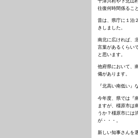
十津川村や下北山
往復何時間係るこ
昔は、県庁に１泊
きしました。
南北に広ければ、
言葉があるくらい
と思います。
他府県において、
備があります。
『北高い南低い』
今年度、県では『
ますが、橿原市は
うか？橿原市には
が・・・。
新しい知事さんを