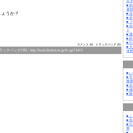
み
■ 
者
しょうか？
■ 
■ 
■ 
■ 
ド
■ 
■ 
■ 
コメント (0)
トラックバック (0)
■ 
ラックバックURL :
http://local.election.ne.jp/tb.cgi/13413
滝
■ 
■ 
務
■ 
■ 
■ 
■ 
■ 
■ 
男
■ 