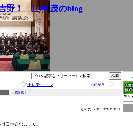
野！ 辻本 茂のblog
次の記事
辻本 茂のトップ
奈良県
|
2007.
辻本 茂
at 2011/3/25 22:52:28
昨日告示されました。