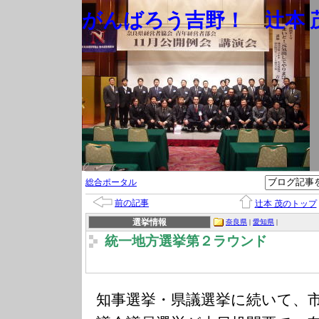
がんばろう吉野！ 辻本 茂
総合ポータル
前の記事
辻本 茂のトップ
選挙情報
奈良県
|
愛知県
|
統一地方選挙第２ラウンド
知事選挙・県議選挙に続いて、