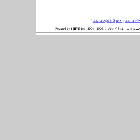
【
エレログ(地方版)TOP
|
エレログ
Powered by i-HIVE inc., 2004 - 2006. このサイトは