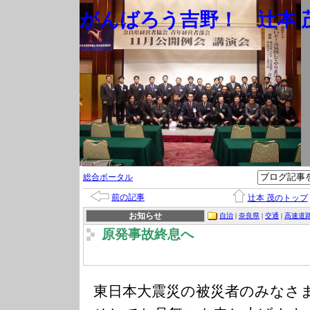
がんばろう吉野！ 辻本 茂
総合ポータル
前の記事
辻本 茂のトップ
お知らせ
自治
|
奈良県
|
交通
|
高速道
原発事故終息へ
東日本大震災の被災者のみなさ