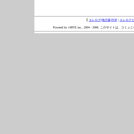
【
エレログ(地方版)TOP
|
エレログ
Powered by i-HIVE inc., 2004 - 2006. このサイトは