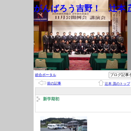
がんばろう吉野！ 辻本 茂
総合ポータル
前の記事
辻本 茂のトップ
新学期初