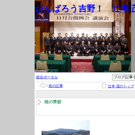
がんばろう吉野！ 辻本 茂
総合ポータル
前の記事
辻本 茂のトップ
桜の季節