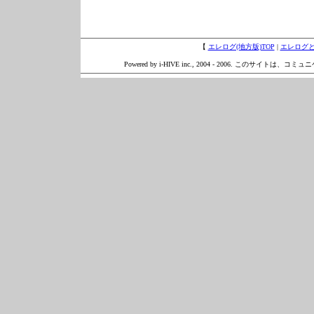
【
エレログ(地方版)TOP
|
エレログ
Powered by i-HIVE inc., 2004 - 2006. このサイトは