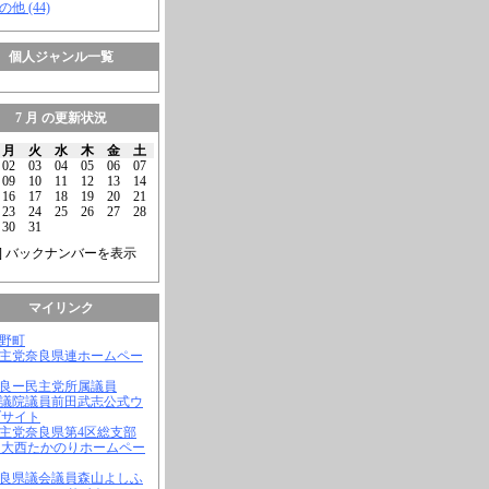
の他 (44)
個人ジャンル一覧
7 月 の更新状況
月
火
水
木
金
土
02
03
04
05
06
07
09
10
11
12
13
14
16
17
18
19
20
21
23
24
25
26
27
28
30
31
] バックナンバーを表示
マイリンク
吉野町
民主党奈良県連ホームペー
奈良ー民主党所属議員
参議院議員前田武志公式ウ
ブサイト
民主党奈良県第4区総支部
 大西たかのりホームペー
奈良県議会議員森山よしふ