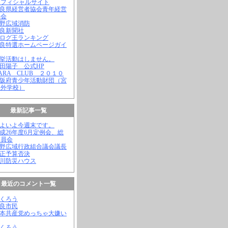
オフィシャルサイト
奈良県経営者協会青年経営
部会
吉野広域消防
奈良新聞社
ブログ王ランキング
奈良特選ホームページガイ
選挙活動はしません。
松田陽子 公式HP
NARA CLUB ２０１０
大阪府青少年活動財団（宮
野外学校）
最新記事一覧
いよいよ今週末です。
平成26年度6月定例会、総
委員会
吉野広域行政組合議会議長
補正予算否決
殿川防災ハウス
最近のコメント一覧
ふくろう
奈良市民
日本共産党めっちゃ大嫌い
ふくろう