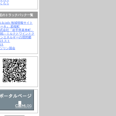
ふくろう
近のトラックバック一覧
hi-ki.info 地域情報サイト
ーキ』 若桜町
株式会社「岩手県葛巻町」
挑戦―ミルクとワインとク
ーンエネルギーの理想郷
ANA スト
NA
ガソリン国会