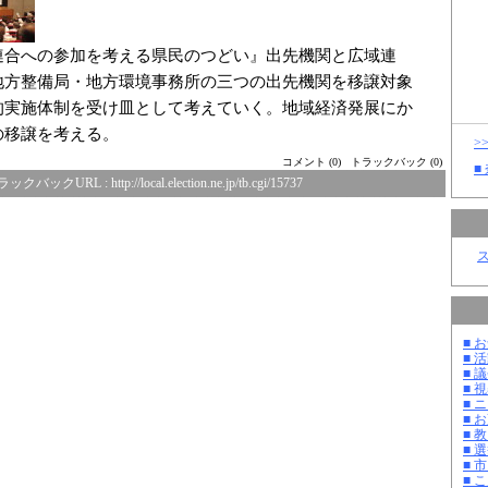
連合への参加を考える県民のつどい』出先機関と広域連
地方整備局・地方環境事務所の三つの出先機関を移譲対象
的実施体制を受け皿として考えていく。地域経済発展にか
の移譲を考える。
>
コメント (0)
トラックバック (0)
■
ラックバックURL :
http://local.election.ne.jp/tb.cgi/15737
■ お
■ 活
■ 議
■ 
■ 
■ 
■ 教
■ 選
■ 
■ 