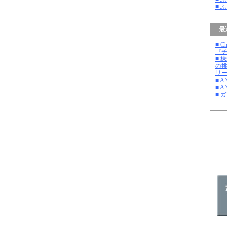
■ 
最
■ C
『チ
■ 
の
リ
■ 
■ A
■ 