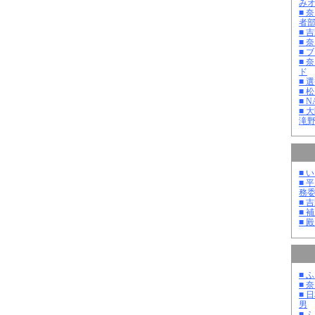
み
■ 
者
■ 
■ 
■ 
■ 
ド
■ 
■ 
■ 
■ 
滝
■ 
■ 
務
■ 
■ 
■ 
■ 
■ 
■ 
男
■ 