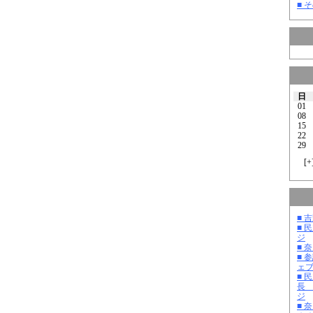
■ そ
日
01
08
15
22
29
[
+
■ 
■ 
ジ
■ 
■ 
ェ
■ 
長
ジ
■ 