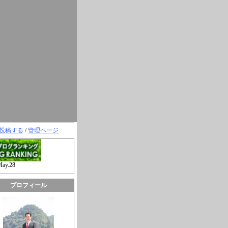
投稿する
/
管理ページ
May.28
プロフィール