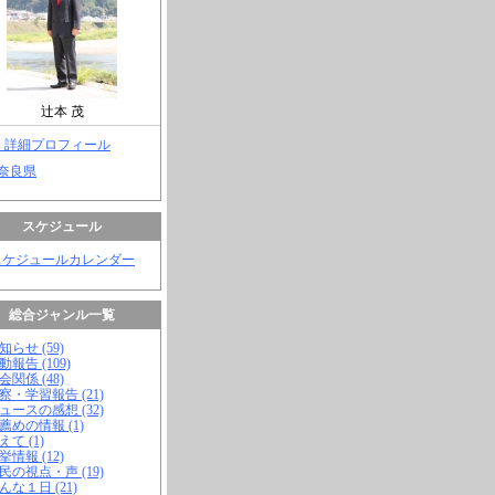
辻本 茂
> 詳細プロフィール
 奈良県
スケジュール
スケジュールカレンダー
総合ジャンル一覧
知らせ (59)
動報告 (109)
会関係 (48)
視察・学習報告 (21)
ニュースの感想 (32)
お薦めの情報 (1)
えて (1)
挙情報 (12)
市民の視点・声 (19)
こんな１日 (21)