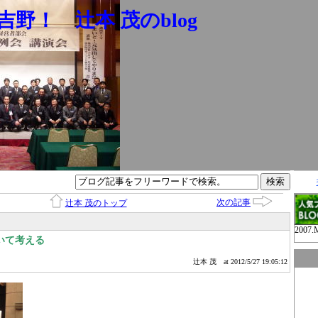
野！ 辻本 茂のblog
次の記事
辻本 茂のトップ
2007.
いて考える
辻本 茂
at 2012/5/27 19:05:12