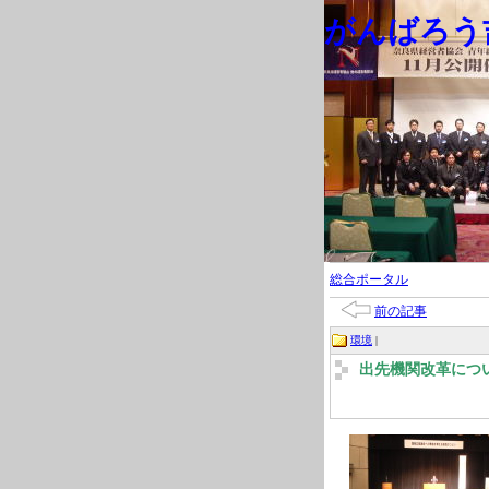
がんばろう吉
総合ポータル
前の記事
環境
|
出先機関改革につ