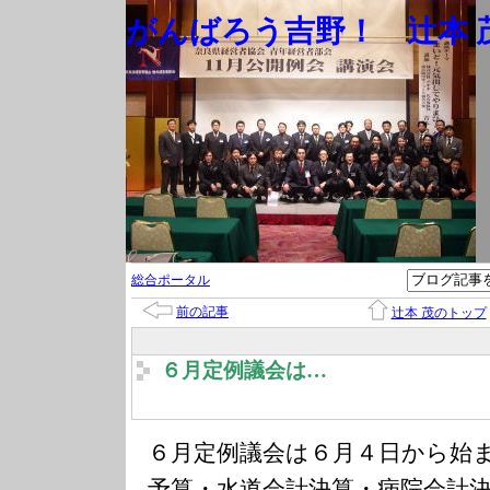
がんばろう吉野！ 辻本 茂
総合ポータル
前の記事
辻本 茂のトップ
６月定例議会は…
６月定例議会は６月４日から始
予算・水道会計決算・病院会計