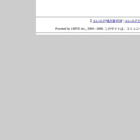
【
エレログ(地方版)TOP
|
エレログ
Powered by i-HIVE inc., 2004 - 2006. このサイトは