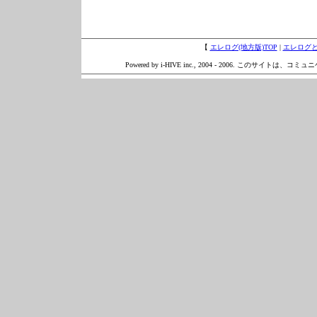
【
エレログ(地方版)TOP
|
エレログ
Powered by i-HIVE inc., 2004 - 2006. このサイトは