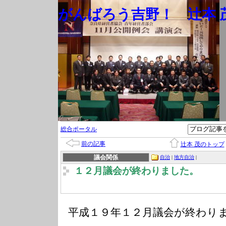
がんばろう吉野！ 辻本 茂
総合ポータル
前の記事
辻本 茂のトップ
議会関係
自治
|
地方自治
|
１２月議会が終わりました。
平成１９年１２月議会が終わり