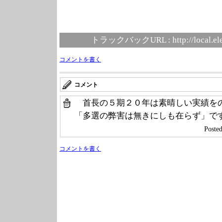
トラックバックURL :
http://local.e
コメントを書く
コメント
首長の５期２０年は素晴しい実績を
「多選の弊害は無きにしも在らず」で
Poste
コメントを書く