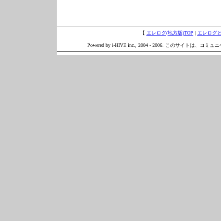
【
エレログ(地方版)TOP
|
エレログ
Powered by i-HIVE inc., 2004 - 2006. このサイトは