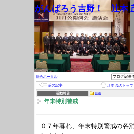
がんばろう吉野！ 辻本 茂
総合ポータル
前の記事
辻本 茂のトップ
活動報告
自治
|
年末特別警戒
０７年暮れ、年末特別警戒の各