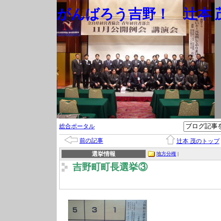
がんばろう吉野！ 辻本 茂
総合ポータル
前の記事
辻本 茂のトップ
選挙情報
地方分権
|
吉野町町長選挙③