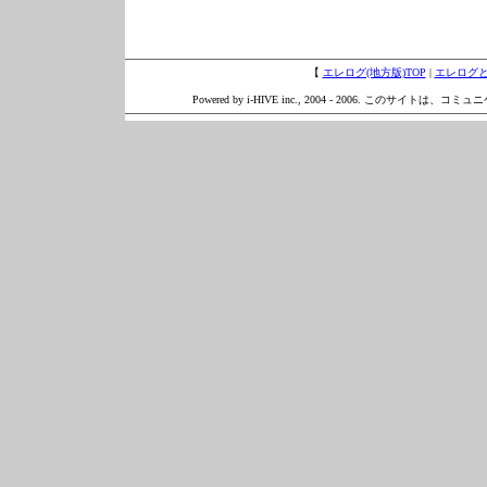
【
エレログ(地方版)TOP
|
エレログ
Powered by i-HIVE inc., 2004 - 2006. このサイトは