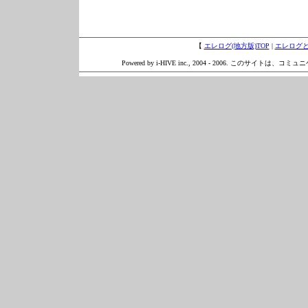
【
エレログ(地方版)TOP
|
エレログ
Powered by i-HIVE inc., 2004 - 2006. このサイトは