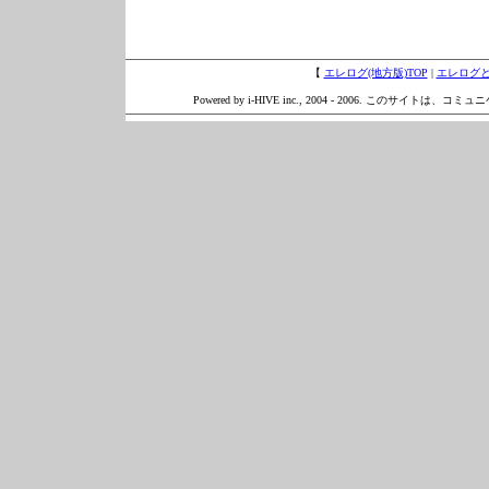
【
エレログ(地方版)TOP
|
エレログ
Powered by i-HIVE inc., 2004 - 2006. このサイトは