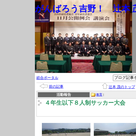
がんばろう吉野！ 辻本 茂
総合ポータル
前の記事
辻本 茂のトップ
活動報告
教育
|
４年生以下８人制サッカー大会