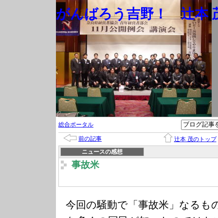
がんばろう吉野！ 辻本 茂
総合ポータル
前の記事
辻本 茂のトップ
ニュースの感想
事故米
今回の騒動で「事故米」なるも