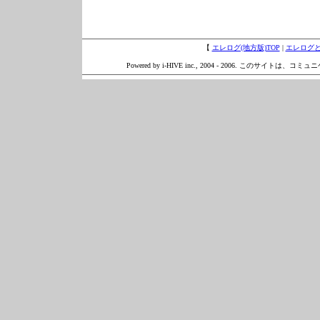
【
エレログ(地方版)TOP
|
エレログ
Powered by i-HIVE inc., 2004 - 2006. このサイトは