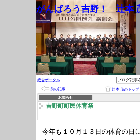
がんばろう吉野！ 辻本 茂
総合ポータル
前の記事
辻本 茂のトップ
お知らせ
吉野町町民体育祭
今年も１０月１３日の体育の日