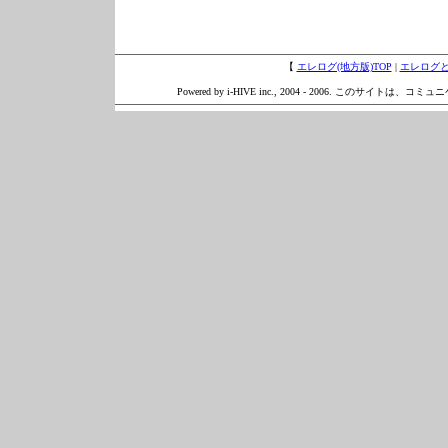
【
エレログ(地方版)TOP
|
エレログ
Powered by i-HIVE inc., 2004 - 2006. このサイトは