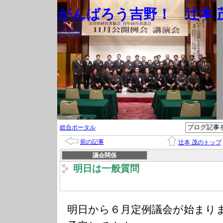
がんばろう吉野！ 辻本 茂
総合ポータル
前の記事
辻本 茂のトップ
議会関係
明日は一般質問
明日から６月定例議会が始まり