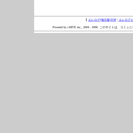
【
エレログ(地方版)TOP
|
エレログ
Powered by i-HIVE inc., 2004 - 2006. このサイトは