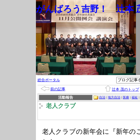
がんばろう吉野！ 辻本 茂
総合ポータル
前の記事
辻本 茂のトップ
活動報告
自治
|
地方自治
|
医療
|
福祉
老人クラブ
老人クラブの新年会に『新年の