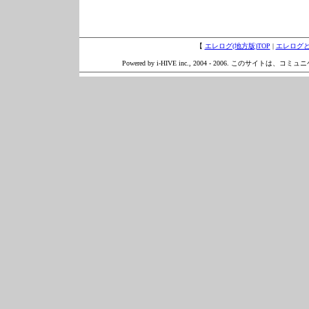
【
エレログ(地方版)TOP
|
エレログ
Powered by i-HIVE inc., 2004 - 2006. このサイトは