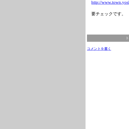
http://www.town
.yos
要チェックです。
ト
コメントを書く