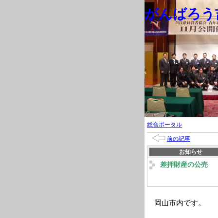
がんばろう吉
総合ポータル
前の記事
お知らせ
差押財産の公売
岡山市内です。