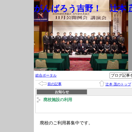
がんばろう吉野！ 辻本 茂
総合ポータル
前の記事
辻本 茂のトップ
お知らせ
廃校施設の利用
廃校のご利用募集中です。