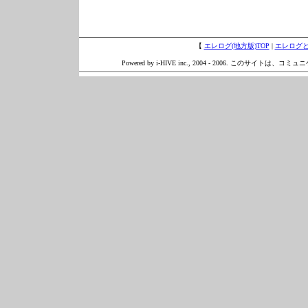
【
エレログ(地方版)TOP
|
エレログ
Powered by i-HIVE inc., 2004 - 2006. このサイトは