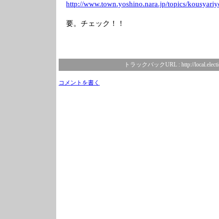
http://www.town
.yoshino.nara.j
p/topics/kousya
ri
要。チェック！！
トラックバックURL :
http://local.elec
コメントを書く